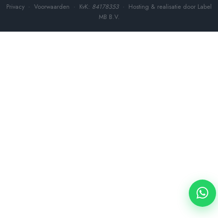
Privacy
·
Voorwaarden
· KvK:
84178353
· Hosting & realisatie door
Label
MB B.V.