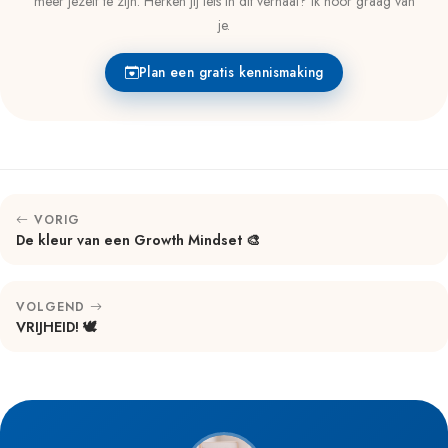
meer jezelf te zijn. Herken jij iets in dit verhaal? Ik hoor graag van
je.
Plan een gratis kennismaking
VORIG
De kleur van een Growth Mindset 🎨
VOLGEND
VRIJHEID! 🕊️