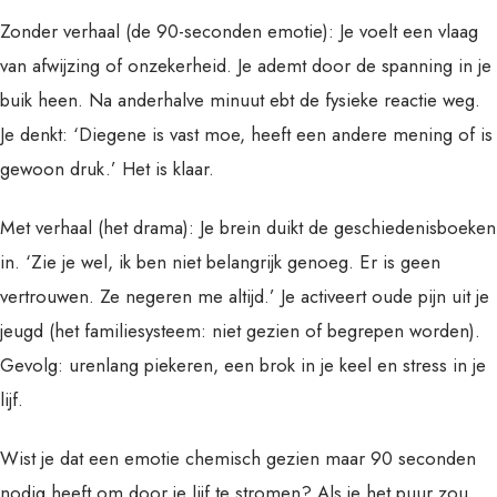
Zonder verhaal (de 90-seconden emotie): Je voelt een vlaag
van afwijzing of onzekerheid. Je ademt door de spanning in je
buik heen. Na anderhalve minuut ebt de fysieke reactie weg.
Je denkt: ‘Diegene is vast moe, heeft een andere mening of is
gewoon druk.’ Het is klaar.
Met verhaal (het drama): Je brein duikt de geschiedenisboeken
in. ‘Zie je wel, ik ben niet belangrijk genoeg. Er is geen
vertrouwen. Ze negeren me altijd.’ Je activeert oude pijn uit je
jeugd (het familiesysteem: niet gezien of begrepen worden).
Gevolg: urenlang piekeren, een brok in je keel en stress in je
lijf.
Wist je dat een emotie chemisch gezien maar 90 seconden
nodig heeft om door je lijf te stromen? Als je het puur zou